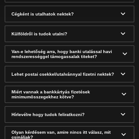
Cégként is utalhatok nektek?
Külföldről is tudok utalni?
Van-e lehetőség arra, hogy banki utalással havi
rendszerességgel támogassalak titeket?
Lehet postai csekkel/utalvánnyal fizetni nektek?
Miért vannak a bankkártyás fizetések
minimumösszegekhez kötve?
Hírlevélre hogy tudok feliratkozni?
Olyan kérdésem van, amire nincs itt válasz, mit
csináljak?