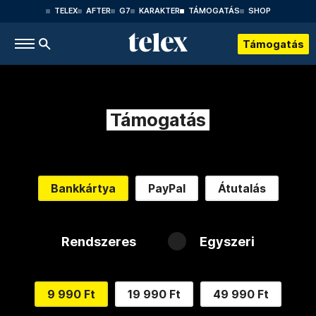
TELEX
AFTER
G7
KARAKTER
TÁMOGATÁS
SHOP
Támogatás
Támogatás
Bankkártya
PayPal
Átutalás
Rendszeres
Egyszeri
9 990 Ft
19 990 Ft
49 990 Ft