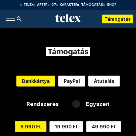
TELEX
AFTER
G7
KARAKTER
TÁMOGATÁS
SHOP
Támogatás
Támogatás
Bankkártya
PayPal
Átutalás
Rendszeres
Egyszeri
9 990 Ft
19 990 Ft
49 990 Ft