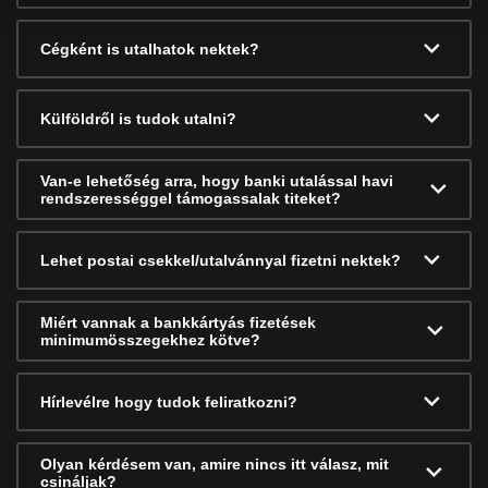
Cégként is utalhatok nektek?
Külföldről is tudok utalni?
Van-e lehetőség arra, hogy banki utalással havi
rendszerességgel támogassalak titeket?
Lehet postai csekkel/utalvánnyal fizetni nektek?
Miért vannak a bankkártyás fizetések
minimumösszegekhez kötve?
Hírlevélre hogy tudok feliratkozni?
Olyan kérdésem van, amire nincs itt válasz, mit
csináljak?