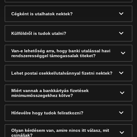
Cégként is utalhatok nektek?
Külföldről is tudok utalni?
Van-e lehetőség arra, hogy banki utalással havi
rendszerességgel támogassalak titeket?
Lehet postai csekkel/utalvánnyal fizetni nektek?
Miért vannak a bankkártyás fizetések
minimumösszegekhez kötve?
Hírlevélre hogy tudok feliratkozni?
Olyan kérdésem van, amire nincs itt válasz, mit
csináljak?