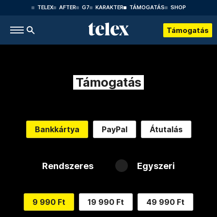
TELEX
AFTER
G7
KARAKTER
TÁMOGATÁS
SHOP
Támogatás
Támogatás
Bankkártya
PayPal
Átutalás
Rendszeres
Egyszeri
9 990 Ft
19 990 Ft
49 990 Ft