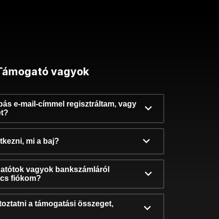
Támogató vagyok
ibás e-mail-címmel regisztráltam, vagy
et?
kezni, mi a baj?
atótok vagyok bankszámláról
incs fiókom?
oztatni a támogatási összeget,