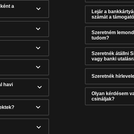
ként a
Lejár a bankkárty
számát a támogató
Szeretném lemonda
tudom?
Szeretnék átállni 
vagy banki utalás
Szeretnék hírlevele
l havi
Olyan kérdésem van
csináljak?
nektek?