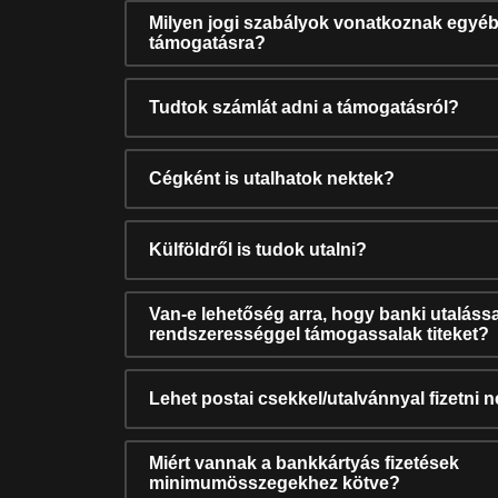
Milyen jogi szabályok vonatkoznak egyéb
támogatásra?
Tudtok számlát adni a támogatásról?
Cégként is utalhatok nektek?
Külföldről is tudok utalni?
Van-e lehetőség arra, hogy banki utalássa
rendszerességgel támogassalak titeket?
Lehet postai csekkel/utalvánnyal fizetni 
Miért vannak a bankkártyás fizetések
minimumösszegekhez kötve?