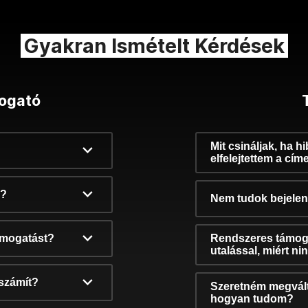
Gyakran Ismételt Kérdések
ogató
Mit csináljak, ha h
elfelejtettem a cím
k?
Nem tudok bejelent
támogatást?
Rendszeres támog
utalással, miért n
számít?
Szeretném megvált
hogyan tudom?