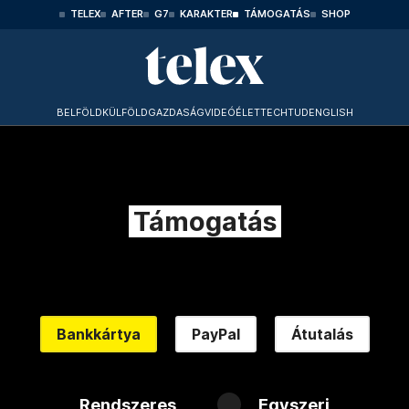
TELEX
AFTER
G7
KARAKTER
TÁMOGATÁS
SHOP
BELFÖLD
KÜLFÖLD
GAZDASÁG
VIDEÓ
ÉLET
TECHTUD
ENGLISH
Támogatás
Bankkártya
PayPal
Átutalás
Rendszeres
Egyszeri