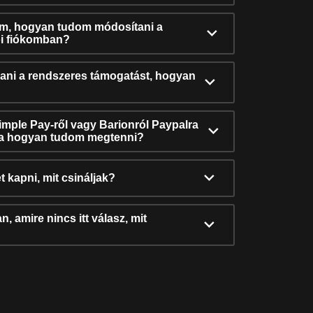
ám, hogyan tudom módosítani a
i fiókomban?
ni a rendszeres támogatást, hogyan
Simple Pay-ről vagy Barionról Paypalra
ra hogyan tudom megtenni?
t kapni, mit csináljak?
, amire nincs itt válasz, mit