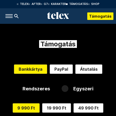
TELEX
AFTER
G7
KARAKTER
TÁMOGATÁS
SHOP
Támogatás
Támogatás
Bankkártya
PayPal
Átutalás
Rendszeres
Egyszeri
9 990 Ft
19 990 Ft
49 990 Ft