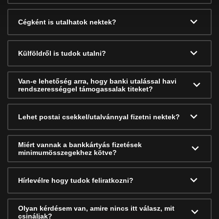
Cégként is utalhatok nektek?
Külföldről is tudok utalni?
Van-e lehetőség arra, hogy banki utalással havi
rendszerességgel támogassalak titeket?
Lehet postai csekkel/utalvánnyal fizetni nektek?
Miért vannak a bankkártyás fizetések
minimumösszegekhez kötve?
Hírlevélre hogy tudok feliratkozni?
Olyan kérdésem van, amire nincs itt válasz, mit
csináljak?