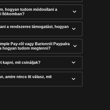
ám, hogyan tudom módosítani a
i fiókomban?
ni a rendszeres támogatást, hogyan
Simple Pay-ről vagy Barionról Paypalra
ra hogyan tudom megtenni?
t kapni, mit csináljak?
, amire nincs itt válasz, mit