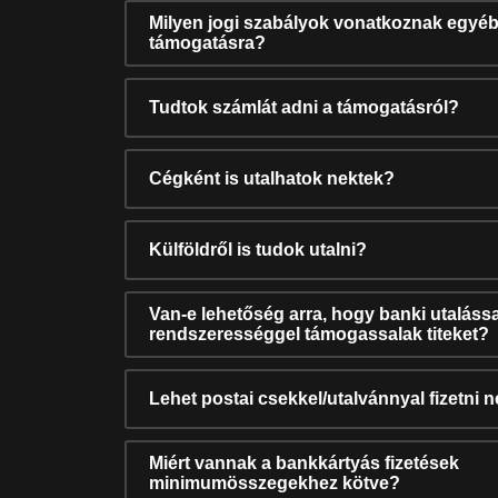
Milyen jogi szabályok vonatkoznak egyéb
támogatásra?
Tudtok számlát adni a támogatásról?
Cégként is utalhatok nektek?
Külföldről is tudok utalni?
Van-e lehetőség arra, hogy banki utalássa
rendszerességgel támogassalak titeket?
Lehet postai csekkel/utalvánnyal fizetni 
Miért vannak a bankkártyás fizetések
minimumösszegekhez kötve?