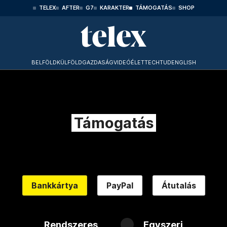
TELEX
AFTER
G7
KARAKTER
TÁMOGATÁS
SHOP
BELFÖLD
KÜLFÖLD
GAZDASÁG
VIDEÓ
ÉLET
TECHTUD
ENGLISH
Támogatás
Bankkártya
PayPal
Átutalás
Rendszeres
Egyszeri