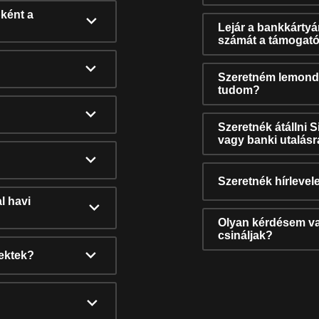
ként a
Lejár a bankkárty
számát a támogató
Szeretném lemonda
tudom?
Szeretnék átállni 
vagy banki utalás
Szeretnék hírlevele
l havi
Olyan kérdésem van
csináljak?
nektek?