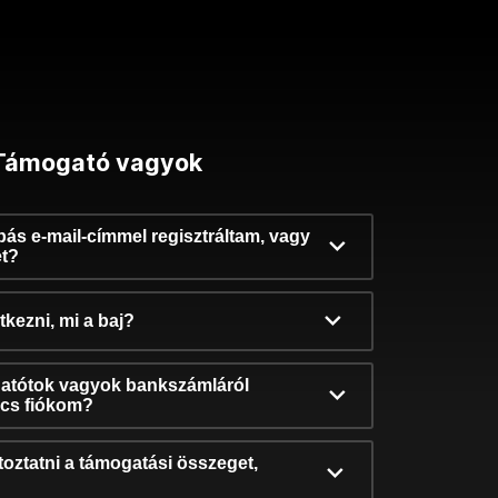
Támogató vagyok
ibás e-mail-címmel regisztráltam, vagy
et?
kezni, mi a baj?
atótok vagyok bankszámláról
incs fiókom?
oztatni a támogatási összeget,