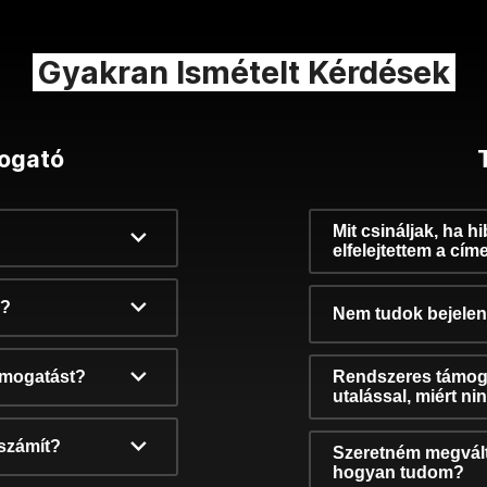
Gyakran Ismételt Kérdések
ogató
Mit csináljak, ha h
elfelejtettem a cím
k?
Nem tudok bejelent
támogatást?
Rendszeres támog
utalással, miért n
számít?
Szeretném megvált
hogyan tudom?