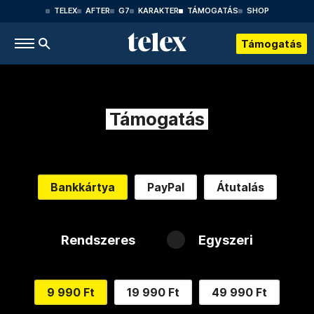
TELEX
AFTER
G7
KARAKTER
TÁMOGATÁS
SHOP
Támogatás
Támogatás
Bankkártya
PayPal
Átutalás
Rendszeres
Egyszeri
9 990 Ft
19 990 Ft
49 990 Ft