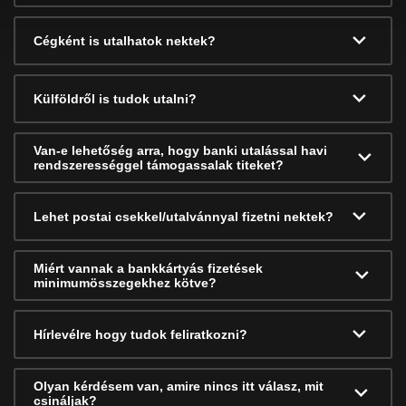
Cégként is utalhatok nektek?
Külföldről is tudok utalni?
Van-e lehetőség arra, hogy banki utalással havi
rendszerességgel támogassalak titeket?
Lehet postai csekkel/utalvánnyal fizetni nektek?
Miért vannak a bankkártyás fizetések
minimumösszegekhez kötve?
Hírlevélre hogy tudok feliratkozni?
Olyan kérdésem van, amire nincs itt válasz, mit
csináljak?