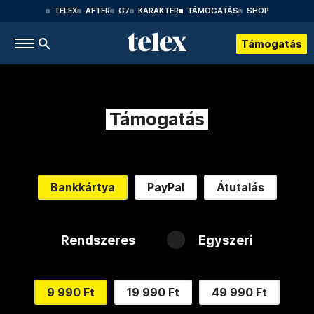
TELEX
AFTER
G7
KARAKTER
TÁMOGATÁS
SHOP
Támogatás
Támogatás
Bankkártya
PayPal
Átutalás
Rendszeres
Egyszeri
9 990 Ft
19 990 Ft
49 990 Ft