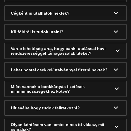
Cégként is utalhatok nektek?
Külföldről is tudok utalni?
Van-e lehetőség arra, hogy banki utalással havi
rendszerességgel támogassalak titeket?
Lehet postai csekkel/utalvánnyal fizetni nektek?
Miért vannak a bankkártyás fizetések
minimumösszegekhez kötve?
Hírlevélre hogy tudok feliratkozni?
Olyan kérdésem van, amire nincs itt válasz, mit
csináljak?