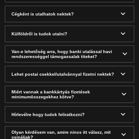
Cégként is utalhatok nektek?
Külföldről is tudok utalni?
Van-e lehetőség arra, hogy banki utalással havi
rendszerességgel támogassalak titeket?
Lehet postai csekkel/utalvánnyal fizetni nektek?
Miért vannak a bankkártyás fizetések
minimumösszegekhez kötve?
Hírlevélre hogy tudok feliratkozni?
Olyan kérdésem van, amire nincs itt válasz, mit
csináljak?