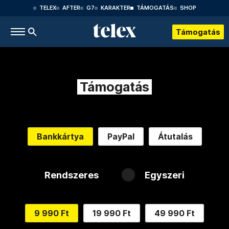
TELEX
AFTER
G7
KARAKTER
TÁMOGATÁS
SHOP
Támogatás
Támogatás
Bankkártya
PayPal
Átutalás
Rendszeres
Egyszeri
9 990 Ft
19 990 Ft
49 990 Ft