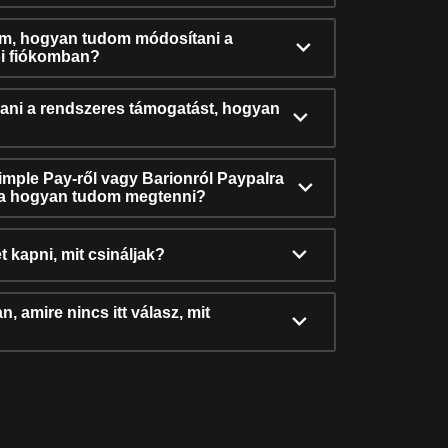
ám, hogyan tudom módosítani a
i fiókomban?
ni a rendszeres támogatást, hogyan
Simple Pay-ről vagy Barionról Paypalra
ra hogyan tudom megtenni?
t kapni, mit csináljak?
, amire nincs itt válasz, mit