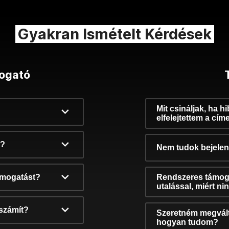
Gyakran Ismételt Kérdések
ogató
Mit csináljak, ha h
elfelejtettem a cím
k?
Nem tudok bejelent
támogatást?
Rendszeres támog
utalással, miért n
számít?
Szeretném megvált
hogyan tudom?