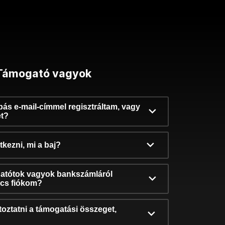
Támogató vagyok
ibás e-mail-címmel regisztráltam, vagy
et?
kezni, mi a baj?
atótok vagyok bankszámláról
incs fiókom?
oztatni a támogatási összeget,