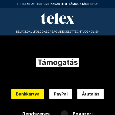
TELEX
AFTER
G7
KARAKTER
TÁMOGATÁS
SHOP
BELFÖLD
KÜLFÖLD
GAZDASÁG
VIDEÓ
ÉLET
TECHTUD
ENGLISH
Támogatás
Bankkártya
PayPal
Átutalás
Rendszeres
Egyszeri