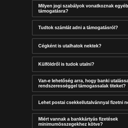
Milyen jogi szabályok vonatkoznak egyéb
támogatásra?
Tudtok számlát adni a támogatásról?
Cégként is utalhatok nektek?
Külföldről is tudok utalni?
Van-e lehetőség arra, hogy banki utalássa
rendszerességgel támogassalak titeket?
Lehet postai csekkel/utalvánnyal fizetni 
Miért vannak a bankkártyás fizetések
minimumösszegekhez kötve?