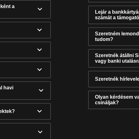
ként a
Lejár a bankkárty
számát a támogató
Szeretném lemonda
tudom?
Szeretnék átállni 
vagy banki utalás
Szeretnék hírlevele
l havi
Olyan kérdésem van
csináljak?
nektek?