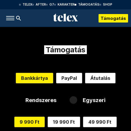
TELEX
AFTER
G7
KARAKTER
TÁMOGATÁS
SHOP
Támogatás
Támogatás
Bankkártya
PayPal
Átutalás
Rendszeres
Egyszeri
9 990 Ft
19 990 Ft
49 990 Ft