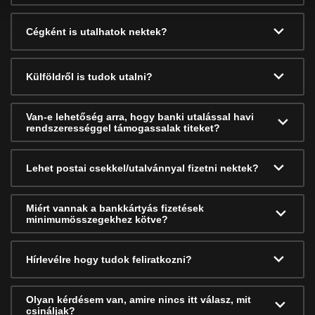
Cégként is utalhatok nektek?
Külföldről is tudok utalni?
Van-e lehetőség arra, hogy banki utalással havi
rendszerességgel támogassalak titeket?
Lehet postai csekkel/utalvánnyal fizetni nektek?
Miért vannak a bankkártyás fizetések
minimumösszegekhez kötve?
Hírlevélre hogy tudok feliratkozni?
Olyan kérdésem van, amire nincs itt válasz, mit
csináljak?