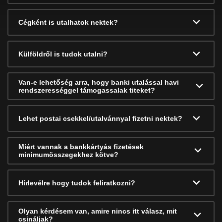
Cégként is utalhatok nektek?
Külföldről is tudok utalni?
Van-e lehetőség arra, hogy banki utalással havi
rendszerességgel támogassalak titeket?
Lehet postai csekkel/utalvánnyal fizetni nektek?
Miért vannak a bankkártyás fizetések
minimumösszegekhez kötve?
Hírlevélre hogy tudok feliratkozni?
Olyan kérdésem van, amire nincs itt válasz, mit
csináljak?