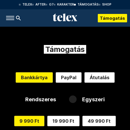
TELEX
AFTER
G7
KARAKTER
TÁMOGATÁS
SHOP
Támogatás
Támogatás
Bankkártya
PayPal
Átutalás
Rendszeres
Egyszeri
9 990 Ft
19 990 Ft
49 990 Ft