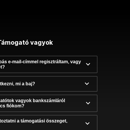
Támogató vagyok
ibás e-mail-címmel regisztráltam, vagy
et?
kezni, mi a baj?
atótok vagyok bankszámláról
incs fiókom?
oztatni a támogatási összeget,