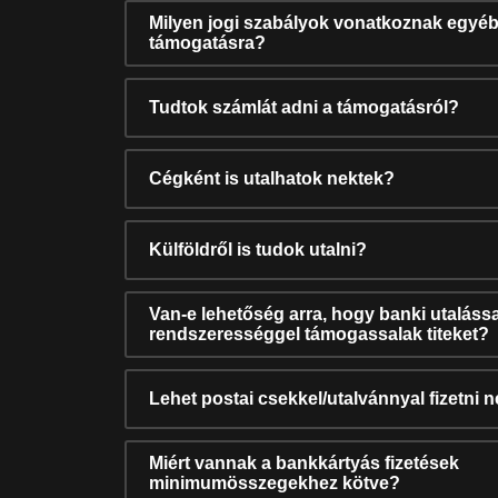
Milyen jogi szabályok vonatkoznak egyéb
támogatásra?
Tudtok számlát adni a támogatásról?
Cégként is utalhatok nektek?
Külföldről is tudok utalni?
Van-e lehetőség arra, hogy banki utalássa
rendszerességgel támogassalak titeket?
Lehet postai csekkel/utalvánnyal fizetni 
Miért vannak a bankkártyás fizetések
minimumösszegekhez kötve?