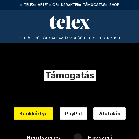
TELEX
AFTER
G7
KARAKTER
TÁMOGATÁS
SHOP
BELFÖLD
KÜLFÖLD
GAZDASÁG
VIDEÓ
ÉLET
TECHTUD
ENGLISH
Támogatás
Bankkártya
PayPal
Átutalás
Rendszeres
Egyszeri