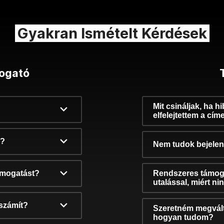
Gyakran Ismételt Kérdések
ogató
Mit csináljak, ha h
elfelejtettem a cím
k?
Nem tudok bejelent
támogatást?
Rendszeres támog
utalással, miért n
számít?
Szeretném megvált
hogyan tudom?