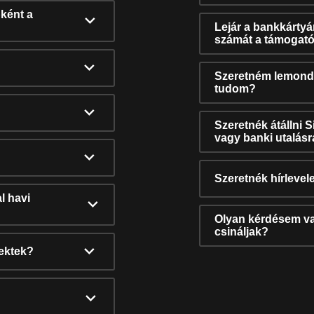
ként a
Lejár a bankkárty
számát a támogató
Szeretném lemonda
tudom?
Szeretnék átállni 
vagy banki utalás
Szeretnék hírlevele
l havi
Olyan kérdésem van
csináljak?
nektek?