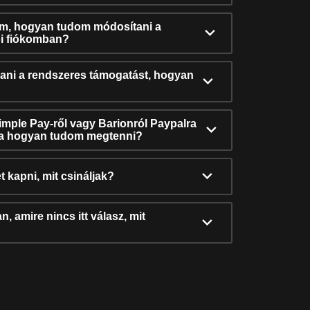
ám, hogyan tudom módosítani a
i fiókomban?
ni a rendszeres támogatást, hogyan
Simple Pay-ről vagy Barionról Paypalra
ra hogyan tudom megtenni?
t kapni, mit csináljak?
, amire nincs itt válasz, mit