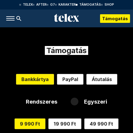
TELEX
AFTER
G7
KARAKTER
TÁMOGATÁS
SHOP
Támogatás
Támogatás
Bankkártya
PayPal
Átutalás
Rendszeres
Egyszeri
9 990 Ft
19 990 Ft
49 990 Ft