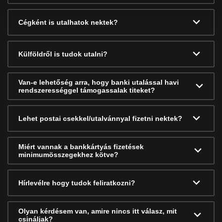
Cégként is utalhatok nektek?
Külföldről is tudok utalni?
Van-e lehetőség arra, hogy banki utalással havi
rendszerességgel támogassalak titeket?
Lehet postai csekkel/utalvánnyal fizetni nektek?
Miért vannak a bankkártyás fizetések
minimumösszegekhez kötve?
Hírlevélre hogy tudok feliratkozni?
Olyan kérdésem van, amire nincs itt válasz, mit
csináljak?