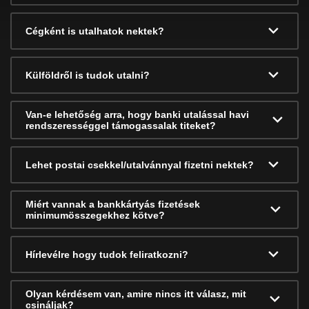
Cégként is utalhatok nektek?
Külföldről is tudok utalni?
Van-e lehetőség arra, hogy banki utalással havi
rendszerességgel támogassalak titeket?
Lehet postai csekkel/utalvánnyal fizetni nektek?
Miért vannak a bankkártyás fizetések
minimumösszegekhez kötve?
Hírlevélre hogy tudok feliratkozni?
Olyan kérdésem van, amire nincs itt válasz, mit
csináljak?