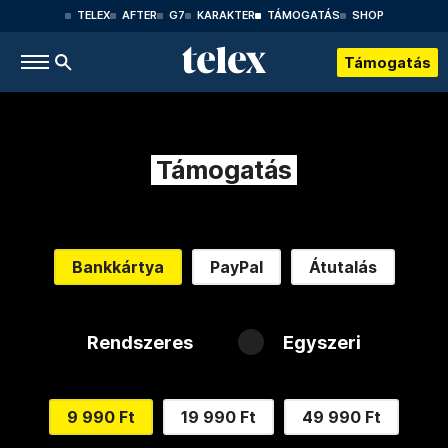
TELEX
AFTER
G7
KARAKTER
TÁMOGATÁS
SHOP
Támogatás
Támogatás
Bankkártya
PayPal
Átutalás
Rendszeres
Egyszeri
9 990 Ft
19 990 Ft
49 990 Ft