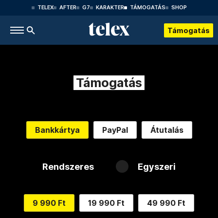
TELEX
AFTER
G7
KARAKTER
TÁMOGATÁS
SHOP
Támogatás
Támogatás
Bankkártya
PayPal
Átutalás
Rendszeres
Egyszeri
9 990 Ft
19 990 Ft
49 990 Ft