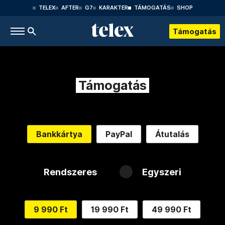
TELEX
AFTER
G7
KARAKTER
TÁMOGATÁS
SHOP
Támogatás
Támogatás
Bankkártya
PayPal
Átutalás
Rendszeres
Egyszeri
9 990 Ft
19 990 Ft
49 990 Ft