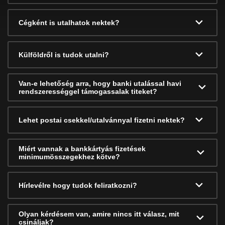
Cégként is utalhatok nektek?
Külföldről is tudok utalni?
Van-e lehetőség arra, hogy banki utalással havi
rendszerességgel támogassalak titeket?
Lehet postai csekkel/utalvánnyal fizetni nektek?
Miért vannak a bankkártyás fizetések
minimumösszegekhez kötve?
Hírlevélre hogy tudok feliratkozni?
Olyan kérdésem van, amire nincs itt válasz, mit
csináljak?