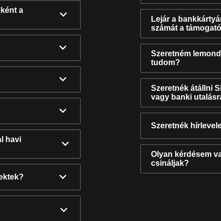
ként a
Lejár a bankkárty
számát a támogató
Szeretném lemonda
tudom?
Szeretnék átállni 
vagy banki utalás
Szeretnék hírlevele
l havi
Olyan kérdésem van
csináljak?
nektek?