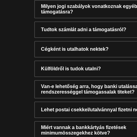
Milyen jogi szabályok vonatkoznak egyéb
támogatásra?
Tudtok számlát adni a támogatásról?
Cégként is utalhatok nektek?
Külföldről is tudok utalni?
Van-e lehetőség arra, hogy banki utalássa
rendszerességgel támogassalak titeket?
Lehet postai csekkel/utalvánnyal fizetni 
Miért vannak a bankkártyás fizetések
minimumösszegekhez kötve?