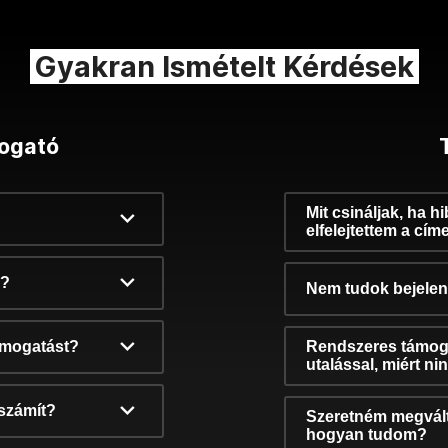
Gyakran Ismételt Kérdések
ogató
Mit csináljak, ha h
elfelejtettem a cím
k?
Nem tudok bejelent
támogatást?
Rendszeres támog
utalással, miért n
számít?
Szeretném megvált
hogyan tudom?