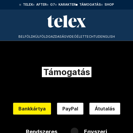
TELEX
AFTER
G7
KARAKTER
TÁMOGATÁS
SHOP
BELFÖLD
KÜLFÖLD
GAZDASÁG
VIDEÓ
ÉLET
TECHTUD
ENGLISH
Támogatás
Bankkártya
PayPal
Átutalás
Rendszeres
Egyszeri