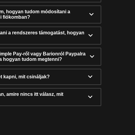
ám, hogyan tudom módosítani a
i fiókomban?
ni a rendszeres támogatást, hogyan
Simple Pay-ről vagy Barionról Paypalra
ra hogyan tudom megtenni?
t kapni, mit csináljak?
, amire nincs itt válasz, mit