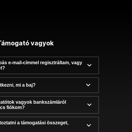
Támogató vagyok
ibás e-mail-címmel regisztráltam, vagy
et?
kezni, mi a baj?
atótok vagyok bankszámláról
incs fiókom?
oztatni a támogatási összeget,