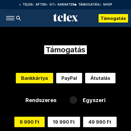
TELEX
AFTER
G7
KARAKTER
TÁMOGATÁS
SHOP
Támogatás
Támogatás
Bankkártya
PayPal
Átutalás
Rendszeres
Egyszeri
9 990 Ft
19 990 Ft
49 990 Ft