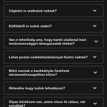
Cégként is utalhatok nektek?
Külföldről is tudok utalni?
Van-e lehetőség arra, hogy banki utalással havi
rendszerességgel támogassalak titeket?
Lehet postai csekkel/utalvánnyal fizetni nektek?
Miért vannak a bankkártyás fizetések
minimumösszegekhez kötve?
Hírlevélre hogy tudok feliratkozni?
Olyan kérdésem van, amire nincs itt válasz, mit
csináljak?