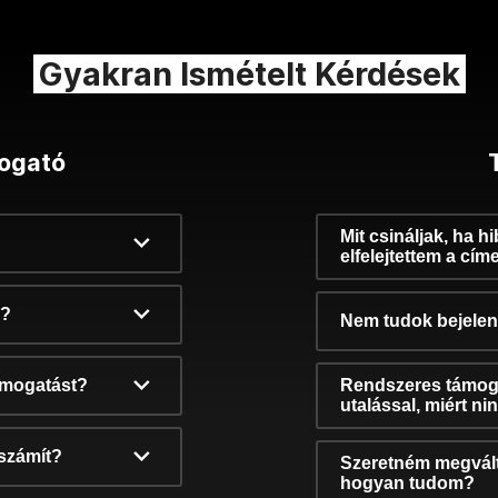
Gyakran Ismételt Kérdések
ogató
Mit csináljak, ha h
elfelejtettem a cím
k?
Nem tudok bejelent
támogatást?
Rendszeres támog
utalással, miért n
számít?
Szeretném megvált
hogyan tudom?