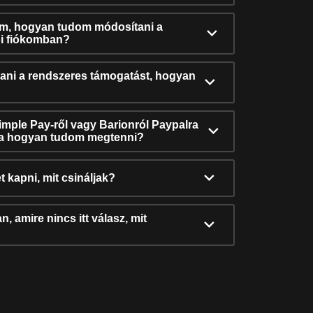
ám, hogyan tudom módosítani a
i fiókomban?
ni a rendszeres támogatást, hogyan
Simple Pay-ről vagy Barionról Paypalra
ra hogyan tudom megtenni?
t kapni, mit csináljak?
, amire nincs itt válasz, mit