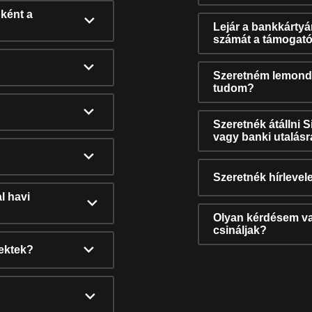
ként a
Lejár a bankkárty
számát a támogató
Szeretném lemonda
tudom?
Szeretnék átállni 
vagy banki utalás
Szeretnék hírlevele
l havi
Olyan kérdésem van
csináljak?
nektek?