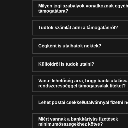
Milyen jogi szabályok vonatkoznak egyéb
támogatásra?
Tudtok számlát adni a támogatásról?
Cégként is utalhatok nektek?
Külföldről is tudok utalni?
Van-e lehetőség arra, hogy banki utalássa
rendszerességgel támogassalak titeket?
Lehet postai csekkel/utalvánnyal fizetni 
Miért vannak a bankkártyás fizetések
minimumösszegekhez kötve?