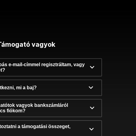
Támogató vagyok
ibás e-mail-címmel regisztráltam, vagy
et?
kezni, mi a baj?
atótok vagyok bankszámláról
incs fiókom?
oztatni a támogatási összeget,