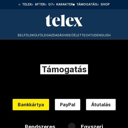
TELEX
AFTER
G7
KARAKTER
TÁMOGATÁS
SHOP
BELFÖLD
KÜLFÖLD
GAZDASÁG
VIDEÓ
ÉLET
TECHTUD
ENGLISH
Támogatás
Bankkártya
PayPal
Átutalás
Rendszeres
Egyszeri