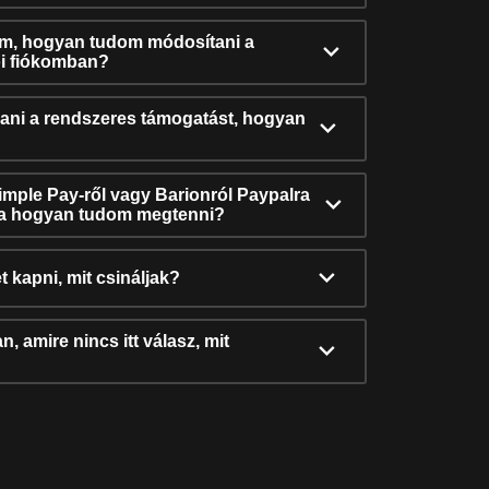
ám, hogyan tudom módosítani a
i fiókomban?
ni a rendszeres támogatást, hogyan
Simple Pay-ről vagy Barionról Paypalra
ra hogyan tudom megtenni?
t kapni, mit csináljak?
, amire nincs itt válasz, mit