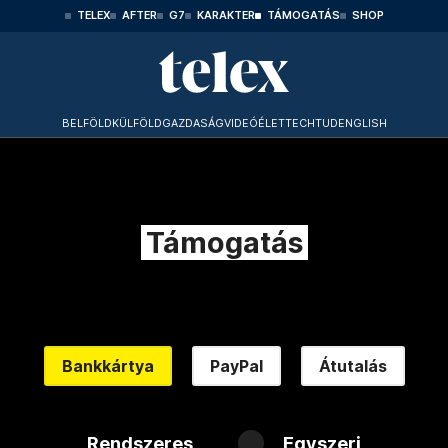
TELEX
AFTER
G7
KARAKTER
TÁMOGATÁS
SHOP
BELFÖLD
KÜLFÖLD
GAZDASÁG
VIDEÓ
ÉLET
TECHTUD
ENGLISH
Támogatás
Bankkártya
PayPal
Átutalás
Rendszeres
Egyszeri