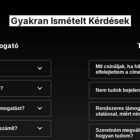
Gyakran Ismételt Kérdések
ogató
Mit csináljak, ha h
elfelejtettem a cím
k?
Nem tudok bejelent
támogatást?
Rendszeres támog
utalással, miért n
számít?
Szeretném megvált
hogyan tudom?