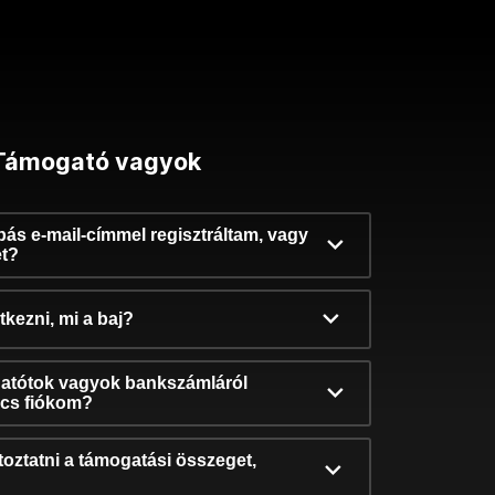
Támogató vagyok
ibás e-mail-címmel regisztráltam, vagy
et?
kezni, mi a baj?
atótok vagyok bankszámláról
incs fiókom?
oztatni a támogatási összeget,