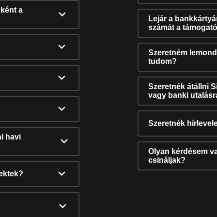
ként a
Lejár a bankkárty
számát a támogató
Szeretném lemonda
tudom?
Szeretnék átállni 
vagy banki utalás
Szeretnék hírlevele
l havi
Olyan kérdésem van
csináljak?
nektek?