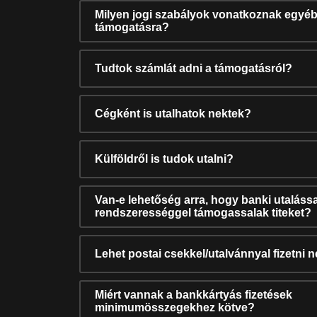
Milyen jogi szabályok vonatkoznak egyéb
támogatásra?
Tudtok számlát adni a támogatásról?
Cégként is utalhatok nektek?
Külföldről is tudok utalni?
Van-e lehetőség arra, hogy banki utalássa
rendszerességgel támogassalak titeket?
Lehet postai csekkel/utalvánnyal fizetni 
Miért vannak a bankkártyás fizetések
minimumösszegekhez kötve?