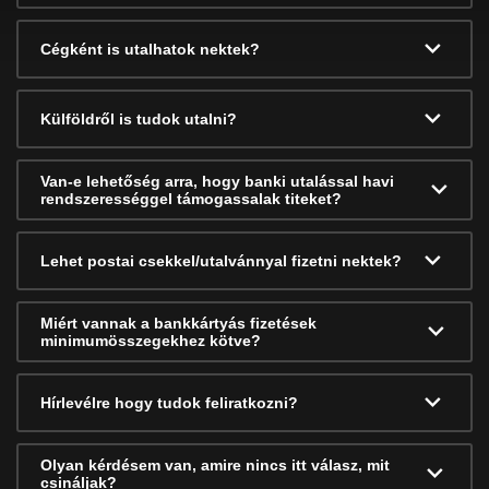
Cégként is utalhatok nektek?
Külföldről is tudok utalni?
Van-e lehetőség arra, hogy banki utalással havi
rendszerességgel támogassalak titeket?
Lehet postai csekkel/utalvánnyal fizetni nektek?
Miért vannak a bankkártyás fizetések
minimumösszegekhez kötve?
Hírlevélre hogy tudok feliratkozni?
Olyan kérdésem van, amire nincs itt válasz, mit
csináljak?