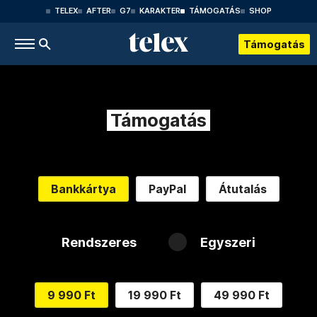
TELEX
AFTER
G7
KARAKTER
TÁMOGATÁS
SHOP
Támogatás
Támogatás
Bankkártya
PayPal
Átutalás
Rendszeres
Egyszeri
9 990 Ft
19 990 Ft
49 990 Ft