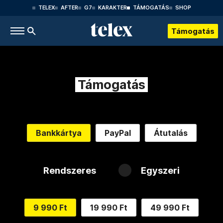
TELEX
AFTER
G7
KARAKTER
TÁMOGATÁS
SHOP
Támogatás
Támogatás
Bankkártya
PayPal
Átutalás
Rendszeres
Egyszeri
9 990 Ft
19 990 Ft
49 990 Ft