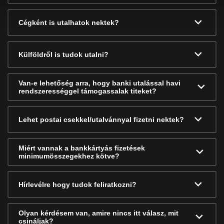
Cégként is utalhatok nektek?
Külföldről is tudok utalni?
Van-e lehetőség arra, hogy banki utalással havi
rendszerességgel támogassalak titeket?
Lehet postai csekkel/utalvánnyal fizetni nektek?
Miért vannak a bankkártyás fizetések
minimumösszegekhez kötve?
Hírlevélre hogy tudok feliratkozni?
Olyan kérdésem van, amire nincs itt válasz, mit
csináljak?