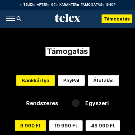
TELEX
AFTER
G7
KARAKTER
TÁMOGATÁS
SHOP
Támogatás
Támogatás
Bankkártya
PayPal
Átutalás
Rendszeres
Egyszeri
9 990 Ft
19 990 Ft
49 990 Ft