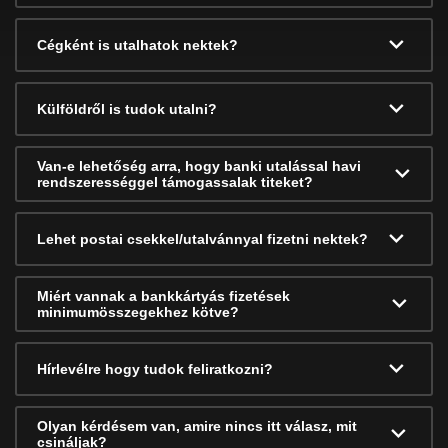
Cégként is utalhatok nektek?
Külföldről is tudok utalni?
Van-e lehetőség arra, hogy banki utalással havi
rendszerességgel támogassalak titeket?
Lehet postai csekkel/utalvánnyal fizetni nektek?
Miért vannak a bankkártyás fizetések
minimumösszegekhez kötve?
Hírlevélre hogy tudok feliratkozni?
Olyan kérdésem van, amire nincs itt válasz, mit
csináljak?