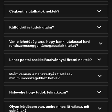
Cégként is utalhatok nektek?
Külföldről is tudok utalni?
Van-e lehetőség arra, hogy banki utalással havi
rendszerességgel támogassalak titeket?
Lehet postai csekkel/utalvánnyal fizetni nektek?
Miért vannak a bankkártyás fizetések
minimumösszegekhez kötve?
Hírlevélre hogy tudok feliratkozni?
Olyan kérdésem van, amire nincs itt válasz, mit
csináljak?