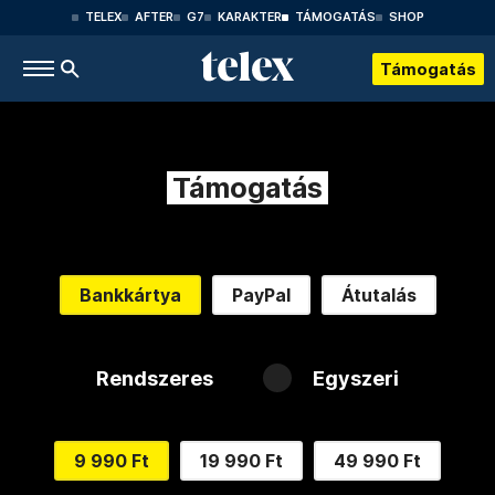
TELEX
AFTER
G7
KARAKTER
TÁMOGATÁS
SHOP
Támogatás
Támogatás
Bankkártya
PayPal
Átutalás
Rendszeres
Egyszeri
9 990 Ft
19 990 Ft
49 990 Ft