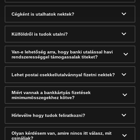
Cégként is utalhatok nektek?
Külföldről is tudok utalni?
Van-e lehetőség arra, hogy banki utalással havi
rendszerességgel támogassalak titeket?
Lehet postai csekkel/utalvánnyal fizetni nektek?
Miért vannak a bankkártyás fizetések
minimumösszegekhez kötve?
Hírlevélre hogy tudok feliratkozni?
Olyan kérdésem van, amire nincs itt válasz, mit
csináljak?