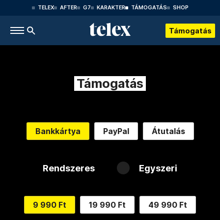
TELEX
AFTER
G7
KARAKTER
TÁMOGATÁS
SHOP
Támogatás
Támogatás
Bankkártya
PayPal
Átutalás
Rendszeres
Egyszeri
9 990 Ft
19 990 Ft
49 990 Ft