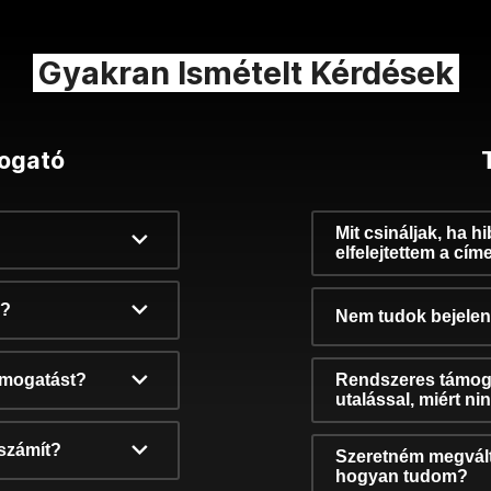
Gyakran Ismételt Kérdések
ogató
Mit csináljak, ha h
elfelejtettem a cím
k?
Nem tudok bejelent
támogatást?
Rendszeres támog
utalással, miért n
számít?
Szeretném megvált
hogyan tudom?