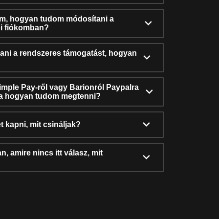
ám, hogyan tudom módosítani a
i fiókomban?
ni a rendszeres támogatást, hogyan
Simple Pay-ről vagy Barionról Paypalra
ra hogyan tudom megtenni?
t kapni, mit csináljak?
, amire nincs itt válasz, mit