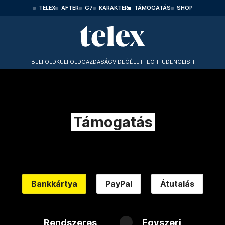
TELEX
AFTER
G7
KARAKTER
TÁMOGATÁS
SHOP
BELFÖLD
KÜLFÖLD
GAZDASÁG
VIDEÓ
ÉLET
TECHTUD
ENGLISH
Támogatás
Bankkártya
PayPal
Átutalás
Rendszeres
Egyszeri