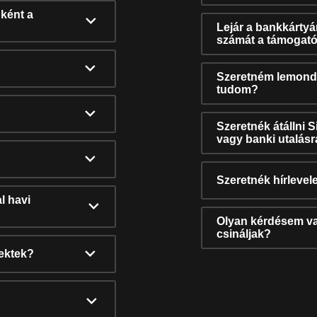
ként a
Lejár a bankkárty
számát a támogató
Szeretném lemonda
tudom?
Szeretnék átállni 
vagy banki utalás
Szeretnék hírlevele
l havi
Olyan kérdésem van
csináljak?
nektek?