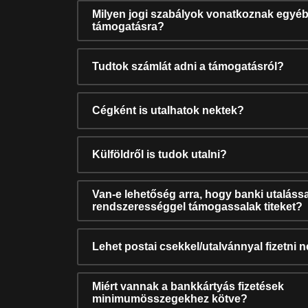
Milyen jogi szabályok vonatkoznak egyéb
támogatásra?
Tudtok számlát adni a támogatásról?
Cégként is utalhatok nektek?
Külföldről is tudok utalni?
Van-e lehetőség arra, hogy banki utalássa
rendszerességgel támogassalak titeket?
Lehet postai csekkel/utalvánnyal fizetni 
Miért vannak a bankkártyás fizetések
minimumösszegekhez kötve?