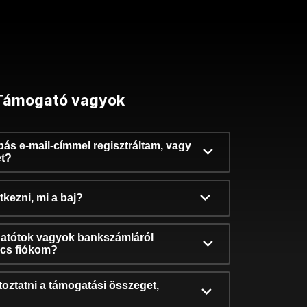
Támogató vagyok
ibás e-mail-címmel regisztráltam, vagy
et?
kezni, mi a baj?
atótok vagyok bankszámláról
incs fiókom?
oztatni a támogatási összeget,