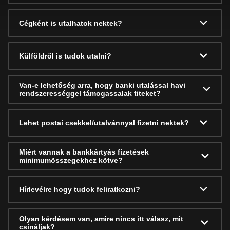
Cégként is utalhatok nektek?
Külföldről is tudok utalni?
Van-e lehetőség arra, hogy banki utalással havi
rendszerességgel támogassalak titeket?
Lehet postai csekkel/utalvánnyal fizetni nektek?
Miért vannak a bankkártyás fizetések
minimumösszegekhez kötve?
Hírlevélre hogy tudok feliratkozni?
Olyan kérdésem van, amire nincs itt válasz, mit
csináljak?