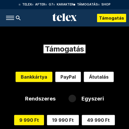
TELEX
AFTER
G7
KARAKTER
TÁMOGATÁS
SHOP
Támogatás
Támogatás
Bankkártya
PayPal
Átutalás
Rendszeres
Egyszeri
9 990 Ft
19 990 Ft
49 990 Ft