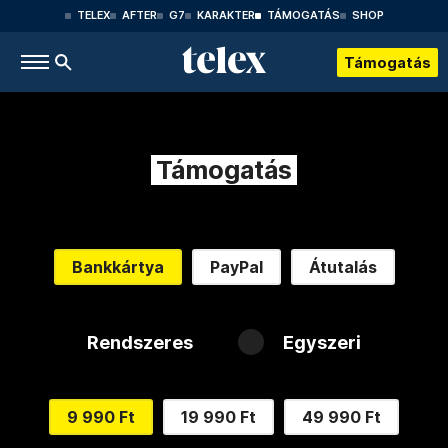
TELEX
AFTER
G7
KARAKTER
TÁMOGATÁS
SHOP
Támogatás
Támogatás
Bankkártya
PayPal
Átutalás
Rendszeres
Egyszeri
9 990 Ft
19 990 Ft
49 990 Ft