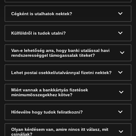
Cégként is utalhatok nektek?
Külföldről is tudok utalni?
Van-e lehetőség arra, hogy banki utalással havi
rendszerességgel támogassalak titeket?
Lehet postai csekkel/utalvánnyal fizetni nektek?
Miért vannak a bankkártyás fizetések
minimumösszegekhez kötve?
Hírlevélre hogy tudok feliratkozni?
Olyan kérdésem van, amire nincs itt válasz, mit
csináljak?