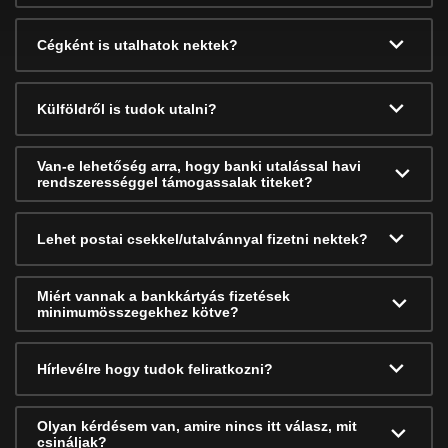
Cégként is utalhatok nektek?
Külföldről is tudok utalni?
Van-e lehetőség arra, hogy banki utalással havi
rendszerességgel támogassalak titeket?
Lehet postai csekkel/utalvánnyal fizetni nektek?
Miért vannak a bankkártyás fizetések
minimumösszegekhez kötve?
Hírlevélre hogy tudok feliratkozni?
Olyan kérdésem van, amire nincs itt válasz, mit
csináljak?