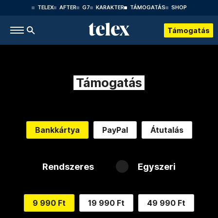
TELEX
AFTER
G7
KARAKTER
TÁMOGATÁS
SHOP
Támogatás
Támogatás
Bankkártya
PayPal
Átutalás
Rendszeres
Egyszeri
9 990 Ft
19 990 Ft
49 990 Ft