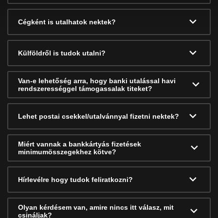
Cégként is utalhatok nektek?
Külföldről is tudok utalni?
Van-e lehetőség arra, hogy banki utalással havi
rendszerességgel támogassalak titeket?
Lehet postai csekkel/utalvánnyal fizetni nektek?
Miért vannak a bankkártyás fizetések
minimumösszegekhez kötve?
Hírlevélre hogy tudok feliratkozni?
Olyan kérdésem van, amire nincs itt válasz, mit
csináljak?