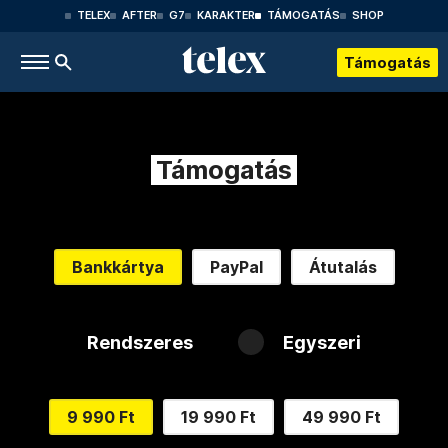
TELEX
AFTER
G7
KARAKTER
TÁMOGATÁS
SHOP
Támogatás
Támogatás
Bankkártya
PayPal
Átutalás
Rendszeres
Egyszeri
9 990 Ft
19 990 Ft
49 990 Ft