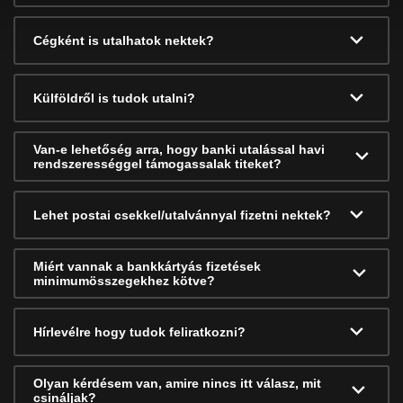
Cégként is utalhatok nektek?
Külföldről is tudok utalni?
Van-e lehetőség arra, hogy banki utalással havi
rendszerességgel támogassalak titeket?
Lehet postai csekkel/utalvánnyal fizetni nektek?
Miért vannak a bankkártyás fizetések
minimumösszegekhez kötve?
Hírlevélre hogy tudok feliratkozni?
Olyan kérdésem van, amire nincs itt válasz, mit
csináljak?