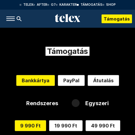
TELEX
AFTER
G7
KARAKTER
TÁMOGATÁS
SHOP
Támogatás
Támogatás
Bankkártya
PayPal
Átutalás
Rendszeres
Egyszeri
9 990 Ft
19 990 Ft
49 990 Ft