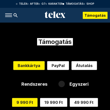
TELEX
AFTER
G7
KARAKTER
TÁMOGATÁS
SHOP
Támogatás
Támogatás
Bankkártya
PayPal
Átutalás
Rendszeres
Egyszeri
9 990 Ft
19 990 Ft
49 990 Ft