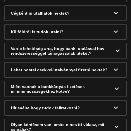
Cégként is utalhatok nektek?
Külföldről is tudok utalni?
Van-e lehetőség arra, hogy banki utalással havi
rendszerességgel támogassalak titeket?
Lehet postai csekkel/utalvánnyal fizetni nektek?
Miért vannak a bankkártyás fizetések
minimumösszegekhez kötve?
Hírlevélre hogy tudok feliratkozni?
Olyan kérdésem van, amire nincs itt válasz, mit
csináljak?