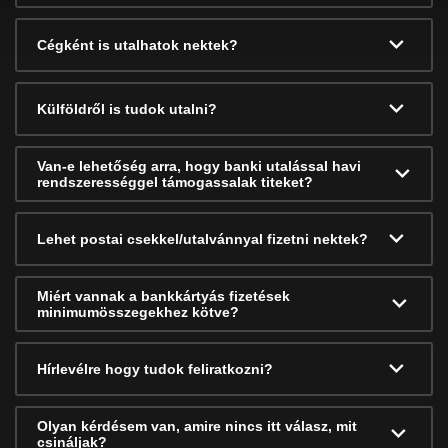
Cégként is utalhatok nektek?
Külföldről is tudok utalni?
Van-e lehetőség arra, hogy banki utalással havi
rendszerességgel támogassalak titeket?
Lehet postai csekkel/utalvánnyal fizetni nektek?
Miért vannak a bankkártyás fizetések
minimumösszegekhez kötve?
Hírlevélre hogy tudok feliratkozni?
Olyan kérdésem van, amire nincs itt válasz, mit
csináljak?