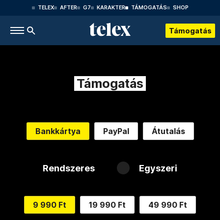
TELEX
AFTER
G7
KARAKTER
TÁMOGATÁS
SHOP
Támogatás
Támogatás
Bankkártya
PayPal
Átutalás
Rendszeres
Egyszeri
9 990 Ft
19 990 Ft
49 990 Ft