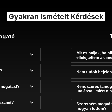
Gyakran Ismételt Kérdések
ogató
Mit csináljak, ha h
elfelejtettem a cím
k?
Nem tudok bejelent
támogatást?
Rendszeres támog
utalással, miért n
számít?
Szeretném megvált
hogyan tudom?