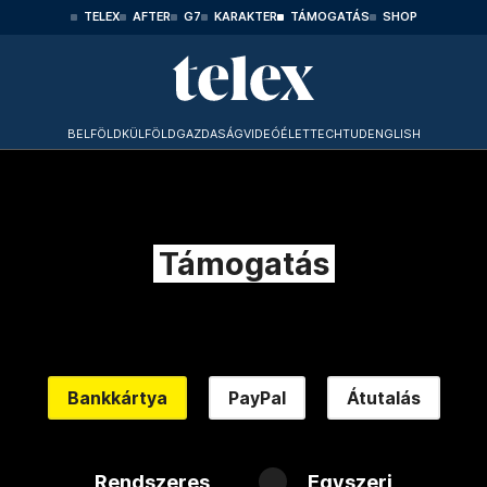
TELEX
AFTER
G7
KARAKTER
TÁMOGATÁS
SHOP
BELFÖLD
KÜLFÖLD
GAZDASÁG
VIDEÓ
ÉLET
TECHTUD
ENGLISH
Támogatás
Bankkártya
PayPal
Átutalás
Rendszeres
Egyszeri