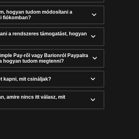
ám, hogyan tudom módosítani a
i fiókomban?
ni a rendszeres támogatást, hogyan
Simple Pay-ről vagy Barionról Paypalra
ra hogyan tudom megtenni?
t kapni, mit csináljak?
, amire nincs itt válasz, mit