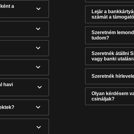
ként a
Lejár a bankkárty
számát a támogató
Szeretném lemonda
tudom?
Szeretnék átállni 
vagy banki utalás
Szeretnék hírlevele
l havi
Olyan kérdésem van
csináljak?
nektek?