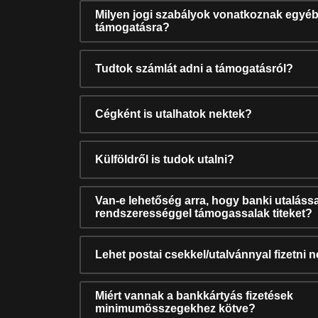
Milyen jogi szabályok vonatkoznak egyéb
támogatásra?
Tudtok számlát adni a támogatásról?
Cégként is utalhatok nektek?
Külföldről is tudok utalni?
Van-e lehetőség arra, hogy banki utalássa
rendszerességgel támogassalak titeket?
Lehet postai csekkel/utalvánnyal fizetni 
Miért vannak a bankkártyás fizetések
minimumösszegekhez kötve?