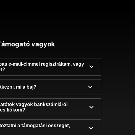
Támogató vagyok
ibás e-mail-címmel regisztráltam, vagy
et?
kezni, mi a baj?
atótok vagyok bankszámláról
incs fiókom?
oztatni a támogatási összeget,