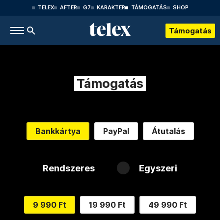
TELEX
AFTER
G7
KARAKTER
TÁMOGATÁS
SHOP
Támogatás
Támogatás
Bankkártya
PayPal
Átutalás
Rendszeres
Egyszeri
9 990 Ft
19 990 Ft
49 990 Ft