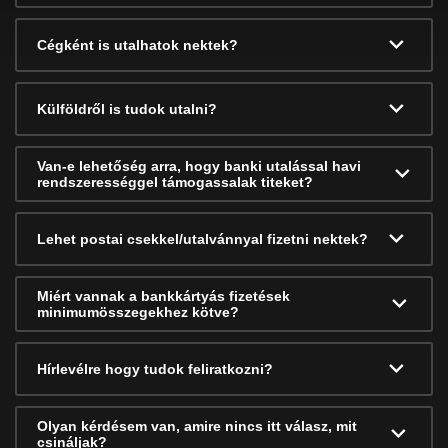
Cégként is utalhatok nektek?
Külföldről is tudok utalni?
Van-e lehetőség arra, hogy banki utalással havi
rendszerességgel támogassalak titeket?
Lehet postai csekkel/utalvánnyal fizetni nektek?
Miért vannak a bankkártyás fizetések
minimumösszegekhez kötve?
Hírlevélre hogy tudok feliratkozni?
Olyan kérdésem van, amire nincs itt válasz, mit
csináljak?