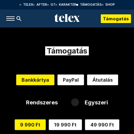
TELEX
AFTER
G7
KARAKTER
TÁMOGATÁS
SHOP
Támogatás
Támogatás
Bankkártya
PayPal
Átutalás
Rendszeres
Egyszeri
9 990 Ft
19 990 Ft
49 990 Ft