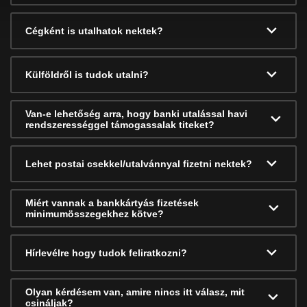
Cégként is utalhatok nektek?
Külföldről is tudok utalni?
Van-e lehetőség arra, hogy banki utalással havi
rendszerességgel támogassalak titeket?
Lehet postai csekkel/utalvánnyal fizetni nektek?
Miért vannak a bankkártyás fizetések
minimumösszegekhez kötve?
Hírlevélre hogy tudok feliratkozni?
Olyan kérdésem van, amire nincs itt válasz, mit
csináljak?