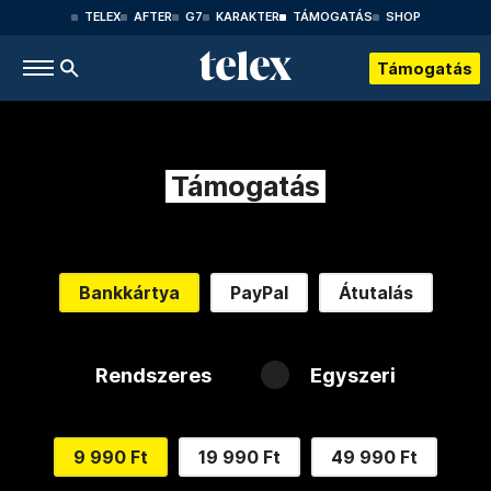
TELEX
AFTER
G7
KARAKTER
TÁMOGATÁS
SHOP
Támogatás
Támogatás
Bankkártya
PayPal
Átutalás
Rendszeres
Egyszeri
9 990 Ft
19 990 Ft
49 990 Ft