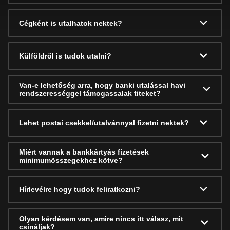
Cégként is utalhatok nektek?
Külföldről is tudok utalni?
Van-e lehetőség arra, hogy banki utalással havi
rendszerességgel támogassalak titeket?
Lehet postai csekkel/utalvánnyal fizetni nektek?
Miért vannak a bankkártyás fizetések
minimumösszegekhez kötve?
Hírlevélre hogy tudok feliratkozni?
Olyan kérdésem van, amire nincs itt válasz, mit
csináljak?