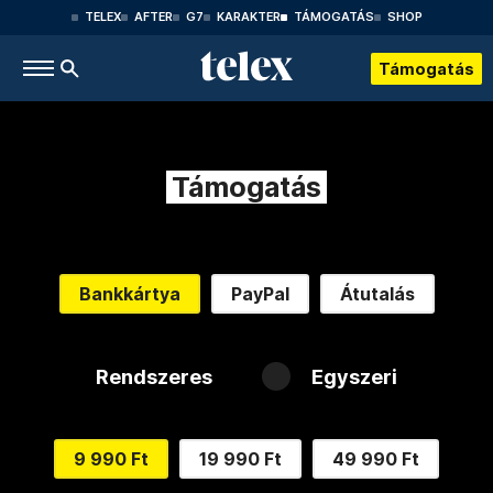
TELEX
AFTER
G7
KARAKTER
TÁMOGATÁS
SHOP
Támogatás
Támogatás
Bankkártya
PayPal
Átutalás
Rendszeres
Egyszeri
9 990 Ft
19 990 Ft
49 990 Ft