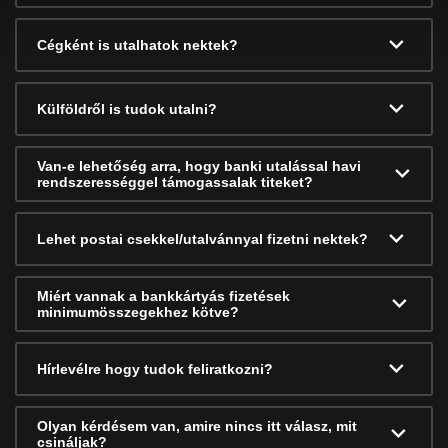
Cégként is utalhatok nektek?
Külföldről is tudok utalni?
Van-e lehetőség arra, hogy banki utalással havi
rendszerességgel támogassalak titeket?
Lehet postai csekkel/utalvánnyal fizetni nektek?
Miért vannak a bankkártyás fizetések
minimumösszegekhez kötve?
Hírlevélre hogy tudok feliratkozni?
Olyan kérdésem van, amire nincs itt válasz, mit
csináljak?