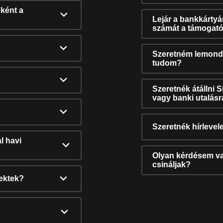
ként a
Lejár a bankkárty
számát a támogató
Szeretném lemonda
tudom?
Szeretnék átállni 
vagy banki utalás
Szeretnék hírlevele
l havi
Olyan kérdésem van
csináljak?
nektek?