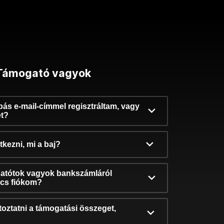
Támogató vagyok
ibás e-mail-címmel regisztráltam, vagy
et?
kezni, mi a baj?
atótok vagyok bankszámláról
incs fiókom?
oztatni a támogatási összeget,