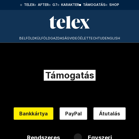
TELEX
AFTER
G7
KARAKTER
TÁMOGATÁS
SHOP
BELFÖLD
KÜLFÖLD
GAZDASÁG
VIDEÓ
ÉLET
TECHTUD
ENGLISH
Támogatás
Bankkártya
PayPal
Átutalás
Rendszeres
Egyszeri