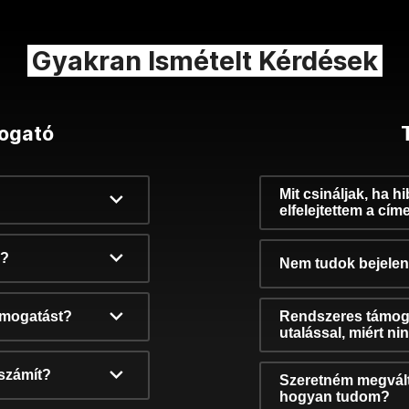
Gyakran Ismételt Kérdések
ogató
Mit csináljak, ha h
elfelejtettem a cím
k?
Nem tudok bejelent
támogatást?
Rendszeres támog
utalással, miért n
számít?
Szeretném megvált
hogyan tudom?