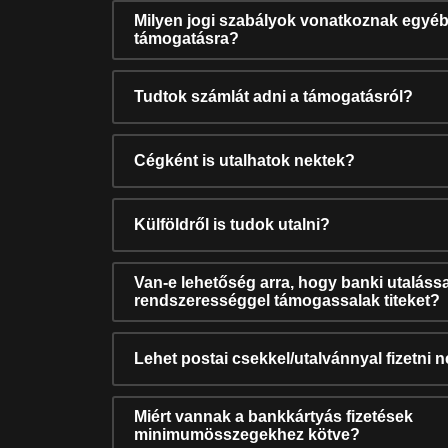
Milyen jogi szabályok vonatkoznak egyéb
támogatásra?
Tudtok számlát adni a támogatásról?
Cégként is utalhatok nektek?
Külföldről is tudok utalni?
Van-e lehetőség arra, hogy banki utalássa
rendszerességgel támogassalak titeket?
Lehet postai csekkel/utalvánnyal fizetni 
Miért vannak a bankkártyás fizetések
minimumösszegekhez kötve?