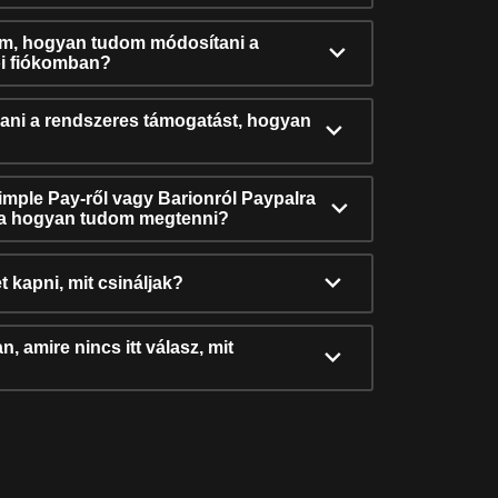
ám, hogyan tudom módosítani a
i fiókomban?
ni a rendszeres támogatást, hogyan
Simple Pay-ről vagy Barionról Paypalra
ra hogyan tudom megtenni?
t kapni, mit csináljak?
, amire nincs itt válasz, mit