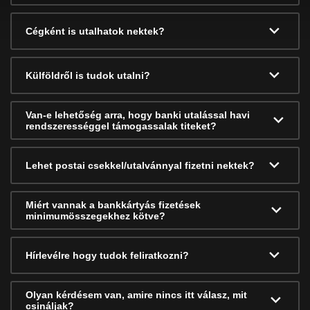
Cégként is utalhatok nektek?
Külföldről is tudok utalni?
Van-e lehetőség arra, hogy banki utalással havi
rendszerességgel támogassalak titeket?
Lehet postai csekkel/utalvánnyal fizetni nektek?
Miért vannak a bankkártyás fizetések
minimumösszegekhez kötve?
Hírlevélre hogy tudok feliratkozni?
Olyan kérdésem van, amire nincs itt válasz, mit
csináljak?