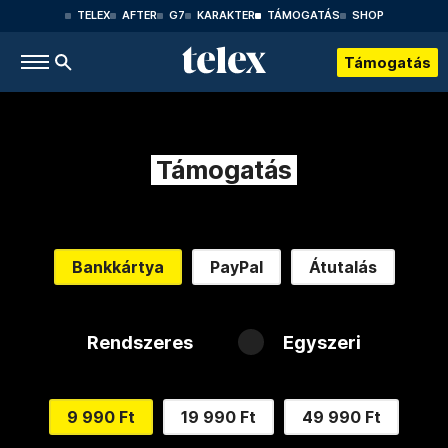
TELEX
AFTER
G7
KARAKTER
TÁMOGATÁS
SHOP
Támogatás
Támogatás
Bankkártya
PayPal
Átutalás
Rendszeres
Egyszeri
9 990 Ft
19 990 Ft
49 990 Ft