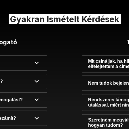
Gyakran Ismételt Kérdések
ogató
Mit csináljak, ha h
elfelejtettem a cím
k?
Nem tudok bejelent
támogatást?
Rendszeres támog
utalással, miért n
számít?
Szeretném megvált
hogyan tudom?