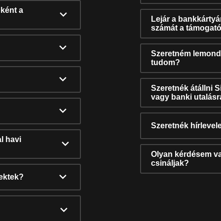
ként a
Lejár a bankkárty
számát a támogató
Szeretném lemonda
tudom?
Szeretnék átállni 
vagy banki utalás
Szeretnék hírlevele
l havi
Olyan kérdésem van
csináljak?
nektek?