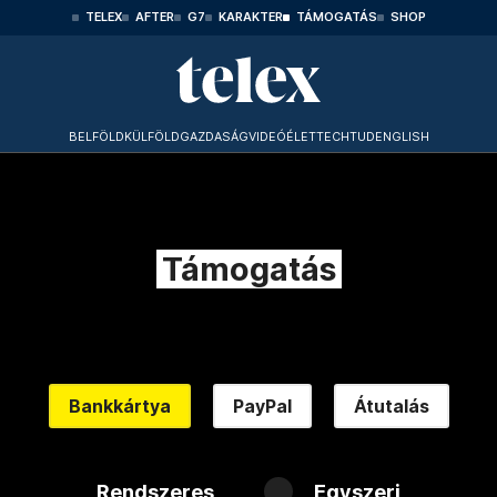
TELEX
AFTER
G7
KARAKTER
TÁMOGATÁS
SHOP
BELFÖLD
KÜLFÖLD
GAZDASÁG
VIDEÓ
ÉLET
TECHTUD
ENGLISH
Támogatás
Bankkártya
PayPal
Átutalás
Rendszeres
Egyszeri