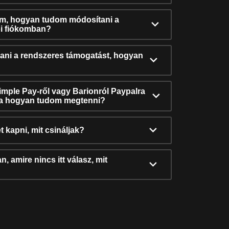
ám, hogyan tudom módosítani a
i fiókomban?
ni a rendszeres támogatást, hogyan
Simple Pay-ről vagy Barionról Paypalra
ra hogyan tudom megtenni?
t kapni, mit csináljak?
, amire nincs itt válasz, mit