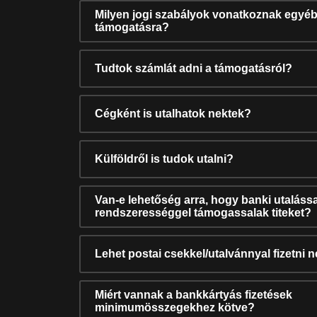
Milyen jogi szabályok vonatkoznak egyéb
támogatásra?
Tudtok számlát adni a támogatásról?
Cégként is utalhatok nektek?
Külföldről is tudok utalni?
Van-e lehetőség arra, hogy banki utalássa
rendszerességgel támogassalak titeket?
Lehet postai csekkel/utalvánnyal fizetni 
Miért vannak a bankkártyás fizetések
minimumösszegekhez kötve?