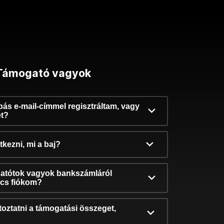
Támogató vagyok
ibás e-mail-címmel regisztráltam, vagy
et?
kezni, mi a baj?
atótok vagyok bankszámláról
incs fiókom?
oztatni a támogatási összeget,