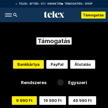
TELEX
AFTER
G7
KARAKTER
TÁMOGATÁS
SHOP
Támogatás
Támogatás
Bankkártya
PayPal
Átutalás
Rendszeres
Egyszeri
9 990 Ft
19 990 Ft
49 990 Ft