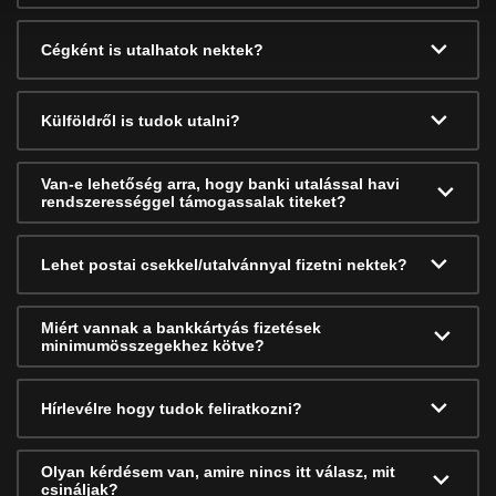
Cégként is utalhatok nektek?
Külföldről is tudok utalni?
Van-e lehetőség arra, hogy banki utalással havi
rendszerességgel támogassalak titeket?
Lehet postai csekkel/utalvánnyal fizetni nektek?
Miért vannak a bankkártyás fizetések
minimumösszegekhez kötve?
Hírlevélre hogy tudok feliratkozni?
Olyan kérdésem van, amire nincs itt válasz, mit
csináljak?