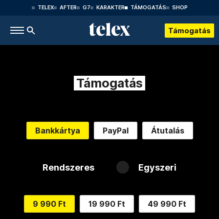
TELEX
AFTER
G7
KARAKTER
TÁMOGATÁS
SHOP
Támogatás
Támogatás
Bankkártya
PayPal
Átutalás
Rendszeres
Egyszeri
9 990 Ft
19 990 Ft
49 990 Ft