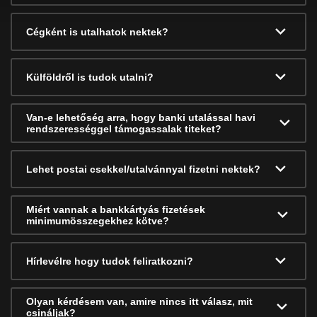
Cégként is utalhatok nektek?
Külföldről is tudok utalni?
Van-e lehetőség arra, hogy banki utalással havi
rendszerességgel támogassalak titeket?
Lehet postai csekkel/utalvánnyal fizetni nektek?
Miért vannak a bankkártyás fizetések
minimumösszegekhez kötve?
Hírlevélre hogy tudok feliratkozni?
Olyan kérdésem van, amire nincs itt válasz, mit
csináljak?