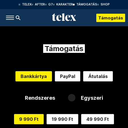
TELEX
AFTER
G7
KARAKTER
TÁMOGATÁS
SHOP
Támogatás
Támogatás
Bankkártya
PayPal
Átutalás
Rendszeres
Egyszeri
9 990 Ft
19 990 Ft
49 990 Ft