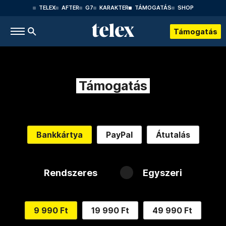
TELEX
AFTER
G7
KARAKTER
TÁMOGATÁS
SHOP
Támogatás
Támogatás
Bankkártya
PayPal
Átutalás
Rendszeres
Egyszeri
9 990 Ft
19 990 Ft
49 990 Ft