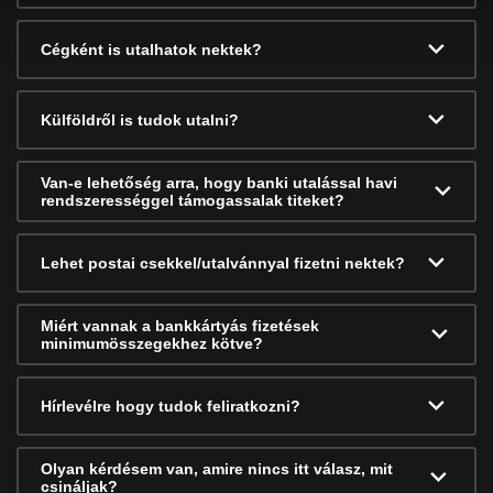
Cégként is utalhatok nektek?
Külföldről is tudok utalni?
Van-e lehetőség arra, hogy banki utalással havi
rendszerességgel támogassalak titeket?
Lehet postai csekkel/utalvánnyal fizetni nektek?
Miért vannak a bankkártyás fizetések
minimumösszegekhez kötve?
Hírlevélre hogy tudok feliratkozni?
Olyan kérdésem van, amire nincs itt válasz, mit
csináljak?