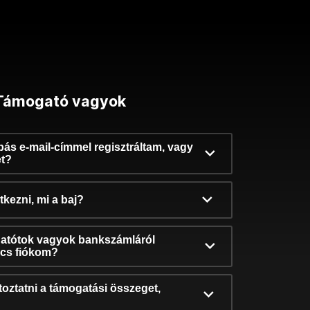
Támogató vagyok
ibás e-mail-címmel regisztráltam, vagy
et?
kezni, mi a baj?
atótok vagyok bankszámláról
incs fiókom?
oztatni a támogatási összeget,