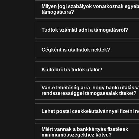
Milyen jogi szabályok vonatkoznak egyéb
támogatásra?
Tudtok számlát adni a támogatásról?
Cégként is utalhatok nektek?
Külföldről is tudok utalni?
Van-e lehetőség arra, hogy banki utalássa
rendszerességgel támogassalak titeket?
Lehet postai csekkel/utalvánnyal fizetni 
Miért vannak a bankkártyás fizetések
minimumösszegekhez kötve?