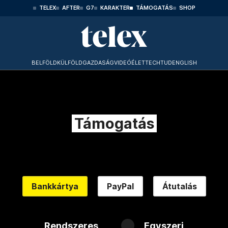
TELEX
AFTER
G7
KARAKTER
TÁMOGATÁS
SHOP
BELFÖLD
KÜLFÖLD
GAZDASÁG
VIDEÓ
ÉLET
TECHTUD
ENGLISH
Támogatás
Bankkártya
PayPal
Átutalás
Rendszeres
Egyszeri