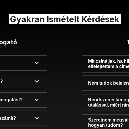
Gyakran Ismételt Kérdések
ogató
Mit csináljak, ha h
elfelejtettem a cím
k?
Nem tudok bejelent
támogatást?
Rendszeres támog
utalással, miért n
számít?
Szeretném megvált
hogyan tudom?