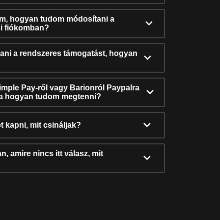
ám, hogyan tudom módosítani a
i fiókomban?
ni a rendszeres támogatást, hogyan
Simple Pay-ről vagy Barionról Paypalra
ra hogyan tudom megtenni?
t kapni, mit csináljak?
, amire nincs itt válasz, mit