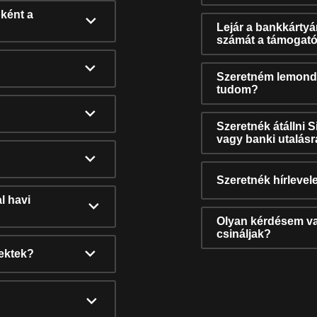
ként a
Lejár a bankkárty
számát a támogató
Szeretném lemonda
tudom?
Szeretnék átállni 
vagy banki utalás
Szeretnék hírlevele
l havi
Olyan kérdésem van
csináljak?
nektek?