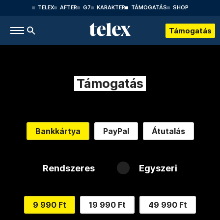
TELEX
AFTER
G7
KARAKTER
TÁMOGATÁS
SHOP
Támogatás
Támogatás
Bankkártya
PayPal
Átutalás
Rendszeres
Egyszeri
9 990 Ft
19 990 Ft
49 990 Ft