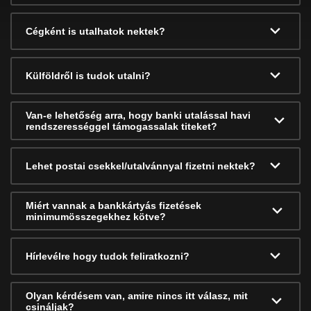
Cégként is utalhatok nektek?
Külföldről is tudok utalni?
Van-e lehetőség arra, hogy banki utalással havi
rendszerességgel támogassalak titeket?
Lehet postai csekkel/utalvánnyal fizetni nektek?
Miért vannak a bankkártyás fizetések
minimumösszegekhez kötve?
Hírlevélre hogy tudok feliratkozni?
Olyan kérdésem van, amire nincs itt válasz, mit
csináljak?