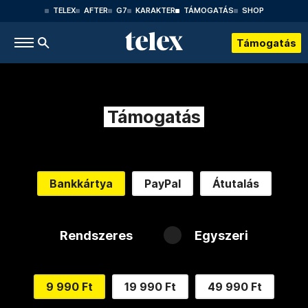
TELEX
AFTER
G7
KARAKTER
TÁMOGATÁS
SHOP
Támogatás
Támogatás
Bankkártya
PayPal
Átutalás
Rendszeres
Egyszeri
9 990 Ft
19 990 Ft
49 990 Ft