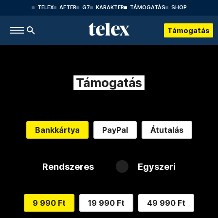
TELEX
AFTER
G7
KARAKTER
TÁMOGATÁS
SHOP
Támogatás
Támogatás
Bankkártya
PayPal
Átutalás
Rendszeres
Egyszeri
9 990 Ft
19 990 Ft
49 990 Ft