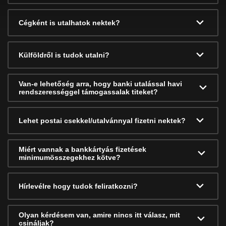
Cégként is utalhatok nektek?
Külföldről is tudok utalni?
Van-e lehetőség arra, hogy banki utalással havi
rendszerességgel támogassalak titeket?
Lehet postai csekkel/utalvánnyal fizetni nektek?
Miért vannak a bankkártyás fizetések
minimumösszegekhez kötve?
Hírlevélre hogy tudok feliratkozni?
Olyan kérdésem van, amire nincs itt válasz, mit
csináljak?